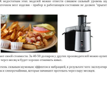
К недостаткам этих моделей можно отнести слишком сильный уровень ш
аточном весе изделия - прибор в работающем состоянии не должен "прыгат
т своей стоимости. За 40-50 долларов у других производителей можно купи
я через месяц м будет хорошо отжимать жмых.
 очень сильным шумовым эффектом и вибрацией, в результате чего эксплуатир
ак и электрочайники, которые начинают протекать через пару месяцев.