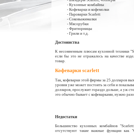
- Кухонные комбайны
- Кофеварки и кофемолки
- Пароварки Scarlett
- Соковыжималки
- Мясорубки
- Фритюрницы
- Грили и т.д.
Достоинства
К несомненным плюсам кухонной техники "Sca
если бы это не отражалось на качестве изд
товар.
Кофеварки scarlett
Так, кофеварки этой фирмы за 25 долларов вых
уровня уже может постоять за себя и показыва
долларов, прослужит гораздо дольше, а уж ст
это обычно бывает с кофеварками, нужно разо
Недостатки
Большинство кухонных комбайнов "Scarlet
отсутствуют такие важные функции как "