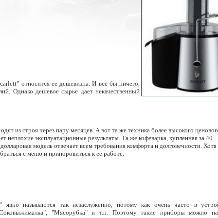
rlett" относится ее дешевизна. И все бы ничего,
елий. Однако дешевое сырье дает некачественный
одят из строя через пару месяцев. А вот та же техника более высокого ценовог
ет неплохие эксплуатационные результаты. Та же кофеварка, купленная за 40
одолларовая модель отвечает всем требования комфорта и долговечности. Хотя 
браться с меню и приноровиться к ее работе.
t" явно называются так незаслуженно, потому как очень часто в устро
Соковыжималка", "Мясорубка" и т.п. Поэтому такие приборы можно на