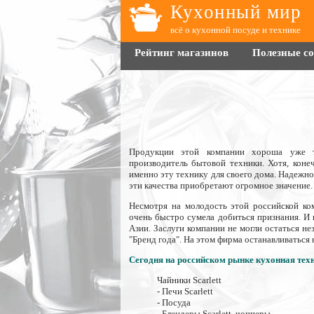
Кухонный мир
всё о кухонной посуде и технике
Рейтинг магазинов
Полезные с
Продукции этой компании хороша уже те
производитель бытовой техники. Хотя, коне
именно эту технику для своего дома. Надежно
эти качества приобретают огромное значение.
Несмотря на молодость этой российской ком
очень быстро сумела добиться признания. И н
Азии. Заслуги компании не могли остаться не
"Бренд года". На этом фирма останавливаться
Сегодня на российском рынке кухонная техн
Чайники Scarlett
- Печи Scarlett
- Посуда
- Блендеры Scarlett, чопперы