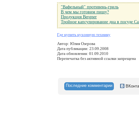
"Вафельный" противень-гриль
В чем мы готовим пищу?
Продукция Bergner
Тройное капсулирование дна в посуде Ca
Где купить кухонную технику
Автор: Юлия Озерова
Дата публикации: 23.09.2008
Дата обновления: 01.09.2010
Перепечатка без активной ссылки запрещена
Последние комментарии
ВКонта