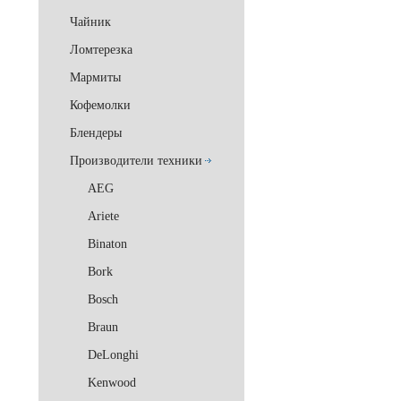
Чайник
Ломтерезка
Мармиты
Кофемолки
Блендеры
Производители техники
AEG
Ariete
Binaton
Bork
Bosch
Braun
DeLonghi
Kenwood