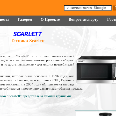
оветы
Галерея
О Проекте
Вопрос эксперту
Гост
Техника Scarlett
м, что "Scarlett" - это наш отечественный
чно, вовсе не поэтому многие россияне выбираю
 и по доступным ценам - для многих потребителей
пании, которая была основана в 1996 году, она
е только в России, но и в странах СНГ, Европе и
замеченными, и в 2004 году ей присвоена награда
 не собирается и постоянно увеличивает объемы продаж.
ика "Scarlett" представлена такими группами
: