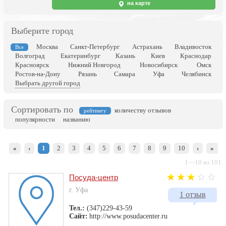
на карте
Выберите город
Москва
Санкт-Петербург
Астрахань
Владивосток
Все
Волгоград
Екатеринбург
Казань
Киев
Краснодар
Красноярск
Нижний Новгород
Новосибирск
Омск
Ростов-на-Дону
Рязань
Самара
Уфа
Челябинск
Выбрать другой город
Сортировать по
количеству отзывов
рейтингу
популярности
названию
«
‹
1
2
3
4
5
6
7
8
9
10
›
»
1—10 из 101.
Посуда-центр
г. Уфа
1 отзыв
Тел.:
(347)229-43-59
Сайт:
http://www.posudacenter.ru