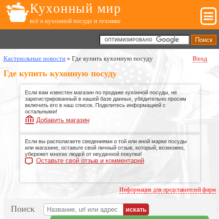
Кухонный мир
всё о кухонной посуде и технике
Кастрюльные новости
»
Где купить кухонную посуду
Вход
Где купить кухонную посуду
Если вам известен магазин по продаже кухонной посуды, не
зарегистрированный в нашей базе данных, убедительно просим
включить его в наш список. Поделитесь информацией с
остальными!
Добавить магазин
Если вы располагаете сведениями о той или иной марке посуды
или магазине, оставьте свой личный отзыв, который, возможно,
убережет многих людей от неудачной покупки!
Оставьте свой отзыв и комментарий
Информация для представителей фирм
Поиск