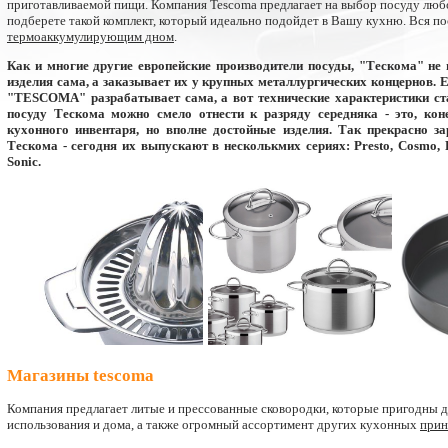
приготавливаемой пищи. Компания Tescoma предлагает на выбор посуду любо
подберете такой комплект, который идеально подойдет в Вашу кухню. Вся п
термоаккумулирующим дном
.
Как и многие другие европейские производители посуды, "Тескома" не
изделия сама, а заказывает их у крупных металлургических концернов. Е
"TESCOMA" разрабатывает сама, а вот технические характеристики ста
посуду Тескома можно смело отнести к разряду середняка - это, ко
кухонного инвентаря, но вполне достойные изделия. Так прекрасно з
Тескома - сегодня их выпускают в несколькмих сериях: Presto, Cosmo, P
Sonic.
Магазины tescoma
Компания предлагает литые и прессованные сковородки, которые пригодны 
использования и дома, а также огромный ассортимент других кухонных
прин