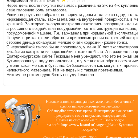
Владислав
28.03.2011 18:48
Через день после покупки появилась ржавчина на 2-х из 4-х купленн
себе головную боль втридорога.
Решил вернуть все обратно, но вернули деньги только за одну, т.к. т
нержавеющая сталь, заржавела она на внутренней поверхности, в ме
крышкой. За вторую ржавую кастрюлю отказались возвращать деньги
агрессивного воздействия посудомойки, хотя в инструкции написано,
посудомоечной машине. Т.е. заржавела при нормальной эксплуатаци
Получил три кастрюли обратно и при рассмотрении на третьей кастр
стороне днища обнаружил мелкие очаги коррозии - ржаве точки.
С нержавейкой такого бы не произошло, у меня 10 лет эксплуатиро
китайские кастрюли из нержавейки, такого не было. А в разделе вопр
Екатеринбургском сайте Тескомы меня убеждают, что это не ржавчин
бутилированную воду использовать, а у меня стоит обратноосмотичес
у меня такая же как в бутылях. Отбрехиваются как могут, т.к. произво
непонятного материала. И я не первый с такими претензиями.
Никому не рекомендую брать посуду Tescoma.
Никакое использование данных материалов без активной
ссылки на первоисточник невозможно.
Соблюдайте авторские права. Нижеприведенная ссылка
предохранит вас от ненужных недоразумений.
Cсылка на сайт www.kastrul.ru
Все о посуде
<a href="https://www.kastrul.ru" target=_blank>Кухонная
посуда</a>
Copyright © Kastrul.ru 2007 -
2026
Разместить рекламу