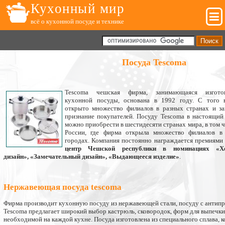
Кухонный мир
всё о кухонной посуде и технике
Посуда Tescoma
Tescoma чешская фирма, занимающаяся изготов
кухонной посуды, основана в 1992 году. С того 
открыто множество филиалов в разных странах и за
признание покупателей. Посуду Tescoma в настоящий
можно приобрести в шестидесяти странах мира, в том ч
России, где фирма открыла множество филиалов в
городах. Компания постоянно награждается премиями
центр Чешской республики в номинациях «Х
дизайн», «Замечательный дизайн», «Выдающееся изделие»
.
Нержавеющая посуда tescoma
Фирма производит кухонную посуду из нержавеющей стали, посуду с антип
Tescoma предлагает широкий выбор кастрюль, сковородок, форм для выпечки,
необходимой на каждой кухне. Посуда изготовлена из специального сплава, к